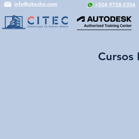
info@citechn.com
+504 9758-5354
Cursos 