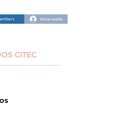
Iniciar sesión
embers
DOS CITEC
ios