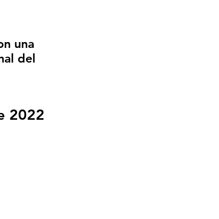
on una
nal del
e 2022