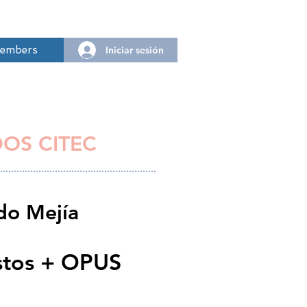
Iniciar sesión
embers
DOS CITEC
rdo Mejía
stos + OPUS