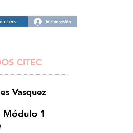
Iniciar sesión
embers
DOS CITEC
les Vasquez
- Módulo 1
)