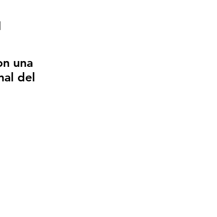
1
on una
nal del