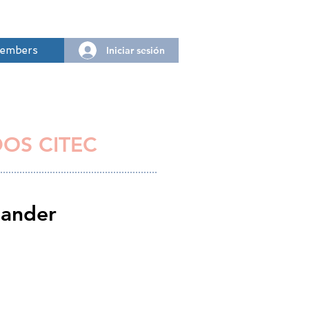
Iniciar sesión
embers
DOS CITEC
tander