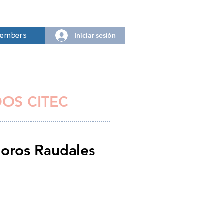
Iniciar sesión
embers
DOS CITEC
oros Raudales