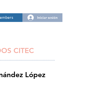
Iniciar sesión
embers
DOS CITEC
nández López