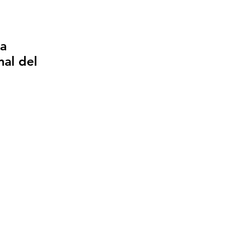
a
nal del