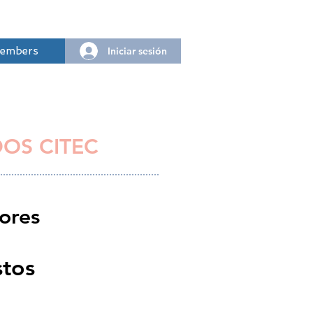
Iniciar sesión
embers
DOS CITEC
ores
stos