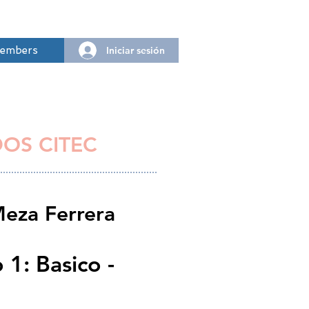
Iniciar sesión
embers
DOS CITEC
eza Ferrera
1: Basico -