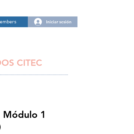
Iniciar sesión
embers
DOS CITEC
- Módulo 1
)