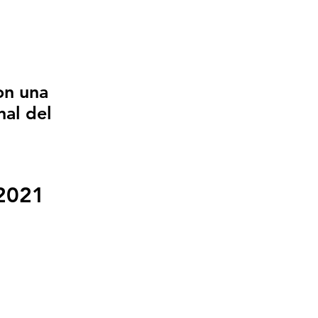
on una
nal del
2021