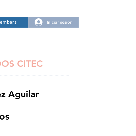
Iniciar sesión
embers
DOS CITEC
ez Aguilar
ios