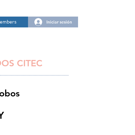
Iniciar sesión
embers
DOS CITEC
Cobos
Y