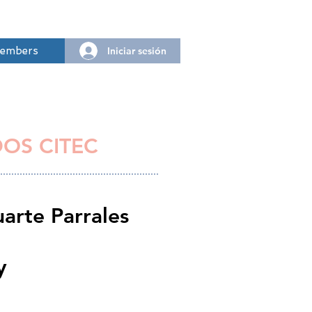
Iniciar sesión
embers
DOS CITEC
arte Parrales
y