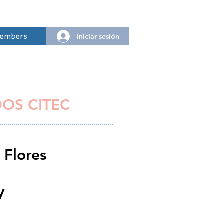
Iniciar sesión
embers
DOS CITEC
 Flores
y