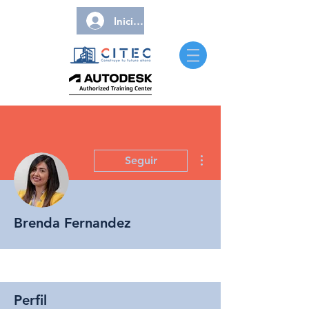
Iniciar sesión
Más acciones
Seguir
Brenda Fernandez
Perfil