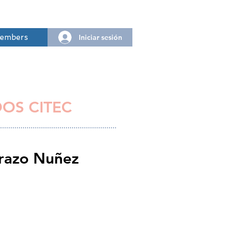
Iniciar sesión
embers
DOS CITEC
razo Nuñez